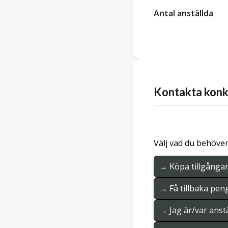
Antal anställda
Kontakta konk
Välj vad du behöver
→ Köpa tillgånga
→ Få tillbaka pen
→ Jag är/var anstä