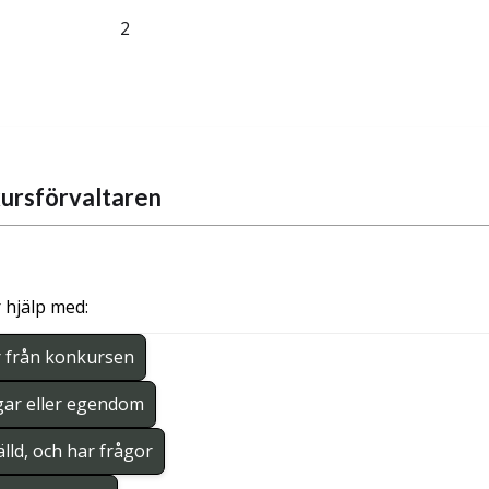
2
ursförvaltaren
 hjälp med:
r från konkursen
gar eller egendom
lld, och har frågor