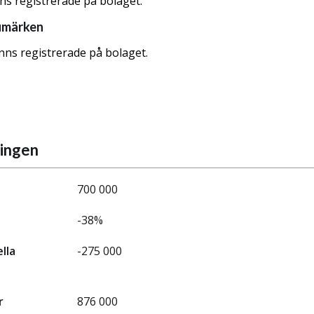
nns registrerade på bolaget.
umärken
nns registrerade på bolaget.
ningen
700 000
-38%
ella
-275 000
r
876 000