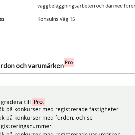
väggbeläggningsarbeten och därmed fören
ss
Konsulns Väg 15
Pro
fordon och varumärken
gradera till
Pro.
ök på konkurser med registrerade fastigheter.
ök på konkurser med fordon, och se
egistreringsnummer.
ök på konkurser med registrerade varumärken.