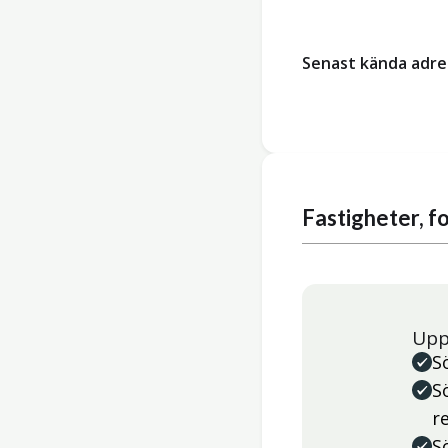
Senast kända adre
Fastigheter, 
Upp
S
S
r
S