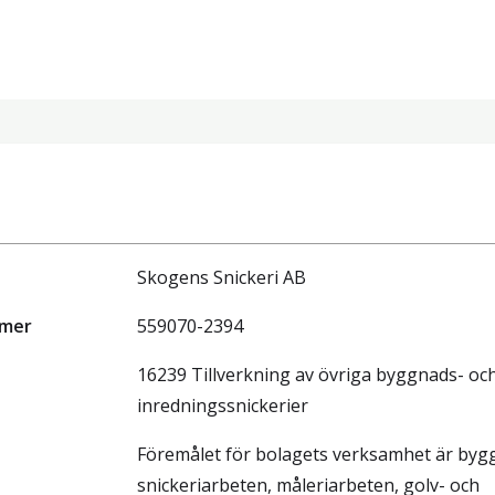
Skogens Snickeri AB
mmer
559070-2394
16239 Tillverkning av övriga byggnads- oc
inredningssnickerier
Föremålet för bolagets verksamhet är byg
snickeriarbeten, måleriarbeten, golv- och