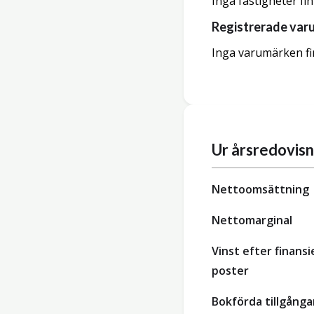
Inga fastigheter fi
Registrerade var
Inga varumärken fi
Ur årsredovis
Nettoomsättning
Nettomarginal
Vinst efter finansi
poster
Bokförda tillgånga