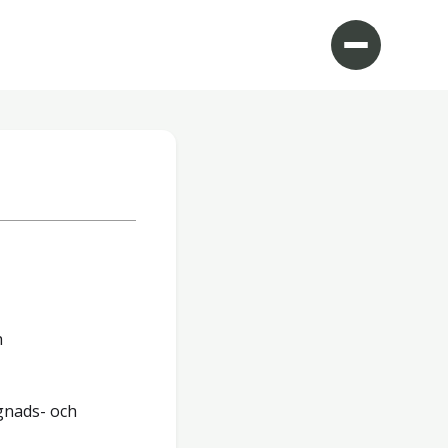
h
gnads- och