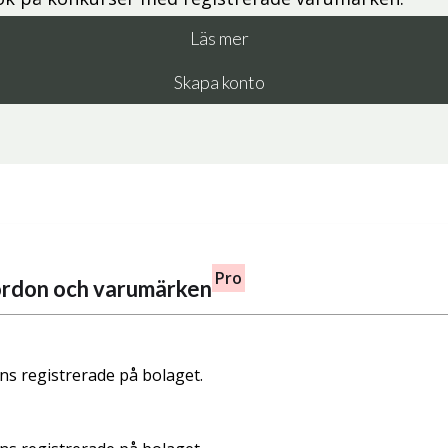
Läs mer
Skapa konto
Pro
fordon och varumärken
nns registrerade på bolaget.