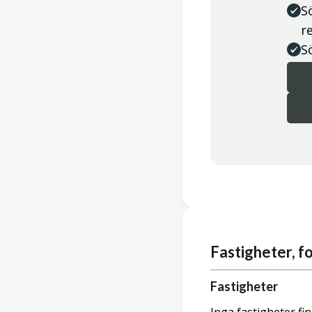
S
r
S
Fastigheter, 
Fastigheter