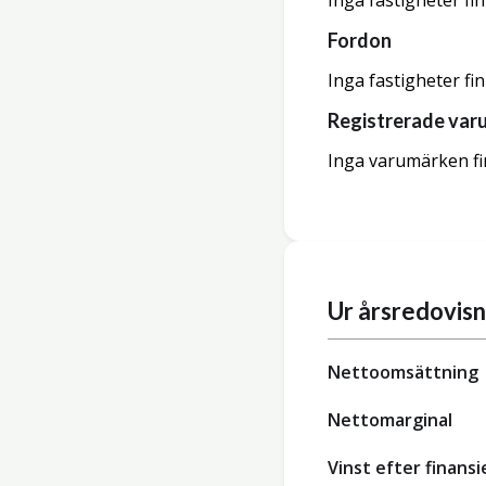
Inga fastigheter fi
Fordon
Inga fastigheter fi
Registrerade var
Inga varumärken fi
Ur årsredovis
Nettoomsättning
Nettomarginal
Vinst efter finansi