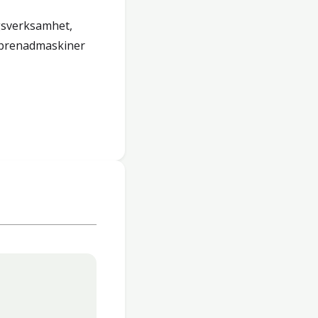
gsverksamhet,
reprenadmaskiner