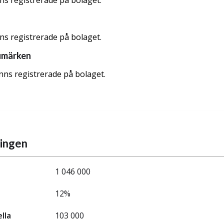
nns registrerade på bolaget.
nns registrerade på bolaget.
umärken
nns registrerade på bolaget.
ningen
1 046 000
12%
ella
103 000