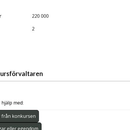
r
220 000
2
ursförvaltaren
 hjälp med:
r från konkursen
gar eller egendom