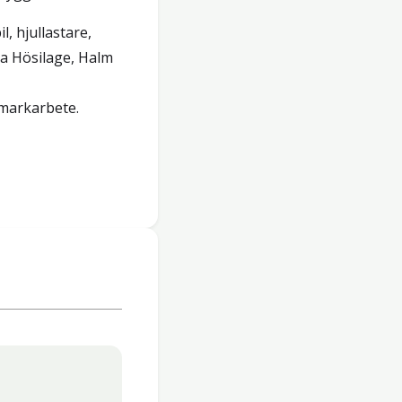
, hjullastare,
ja Hösilage, Halm
 markarbete.