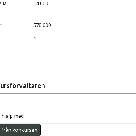
ella
14 000
r
578 000
1
ursförvaltaren
 hjälp med:
r från konkursen