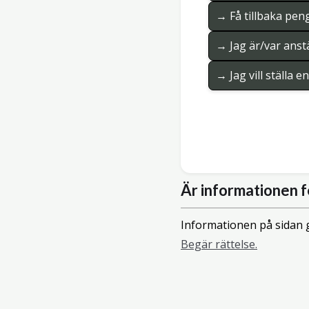
→ Få tillbaka pen
→ Jag är/var anstä
→ Jag vill ställa 
Är informationen f
Informationen på sidan g
Begär rättelse.