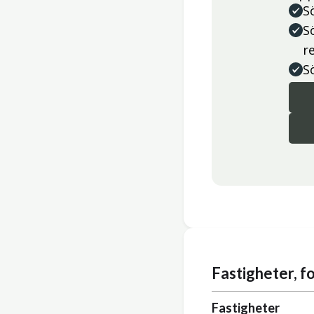
S
S
r
S
Fastigheter, 
Fastigheter