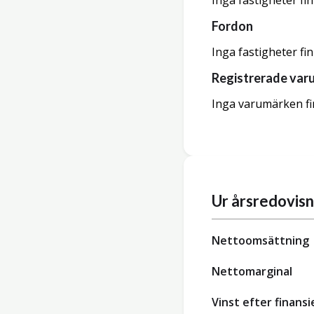
Inga fastigheter fi
Fordon
Inga fastigheter fi
Registrerade var
Inga varumärken fi
Ur årsredovis
Nettoomsättning
Nettomarginal
Vinst efter finansi