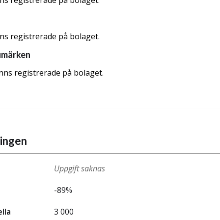
nns registrerade på bolaget.
nns registrerade på bolaget.
umärken
nns registrerade på bolaget.
ningen
Uppgift saknas
-89%
ella
3 000