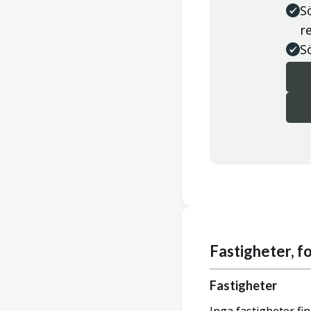
S
r
S
Fastigheter, 
Fastigheter