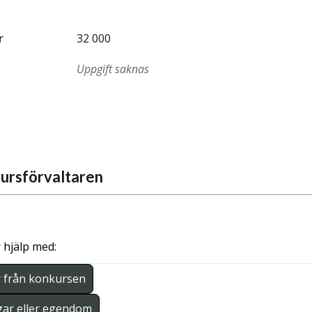
r
32 000
Uppgift saknas
ursförvaltaren
 hjälp med:
r från konkursen
gar eller egendom