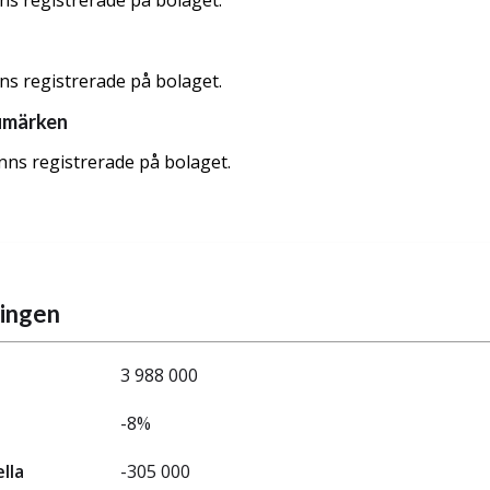
nns registrerade på bolaget.
nns registrerade på bolaget.
umärken
nns registrerade på bolaget.
ningen
3 988 000
-8%
ella
-305 000