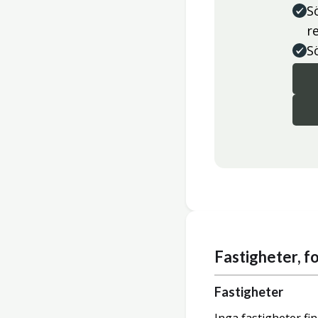
S
r
S
Fastigheter, 
Fastigheter