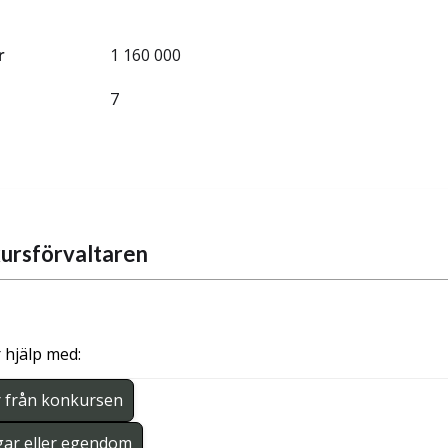
r
1 160 000
7
ursförvaltaren
 hjälp med:
r från konkursen
gar eller egendom