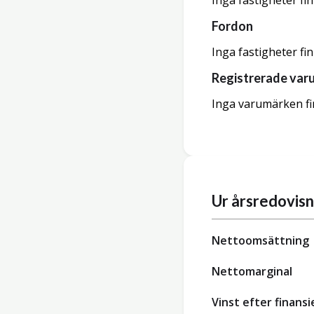
Inga fastigheter fi
Fordon
Inga fastigheter fi
Registrerade var
Inga varumärken fi
Ur årsredovis
Nettoomsättning
Nettomarginal
Vinst efter finansi