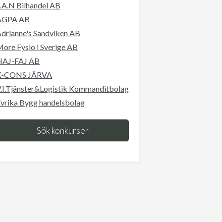
.A.N Bilhandel AB
AGPA AB
drianne's Sandviken AB
ore Fysio i Sverige AB
HAJ-FAJ AB
X-CONS JÄRVA
.I.Tjänster&Logistik Kommanditbolag
vrika Bygg handelsbolag
Sök konkurser