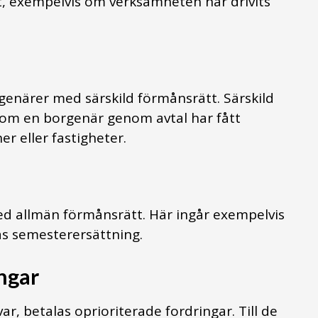
t, exempelvis om verksamheten har drivits
rgenärer med särskild förmånsrätt. Särskild
 om en borgenär genom avtal har fått
r eller fastigheter.
ed allmän förmånsrätt. Här ingår exempelvis
das semesterersättning.
ngar
var, betalas oprioriterade fordringar. Till de