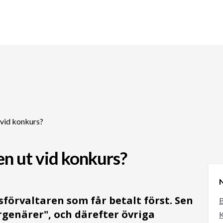
 vid konkurs?
en ut vid konkurs?
N
sförvaltaren som får betalt först. Sen
B
rgenärer", och därefter övriga