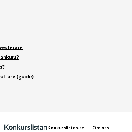
nvesterare
konkurs?
s?
altare (guide)
Konkurslistan.se
Om oss