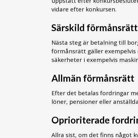
uppstått efter konkursbeslute
vidare efter konkursen.
Särskild förmånsrätt
Nästa steg är betalning till bo
förmånsrätt gäller exempelvis
säkerheter i exempelvis maskine
Allmän förmånsrätt
Efter det betalas fordringar m
löner, pensioner eller anställ
Oprioriterade fordri
Allra sist, om det finns något k