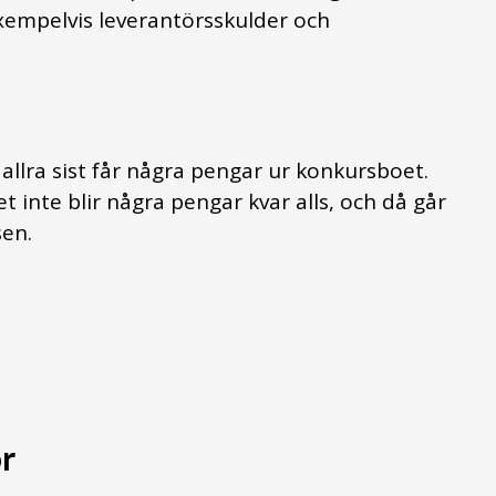
xempelvis leverantörsskulder och
allra sist får några pengar ur konkursboet.
t inte blir några pengar kvar alls, och då går
sen.
or