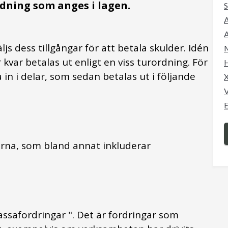
dning som anges i lagen.
S
A
ljs dess tillgångar för att betala skulder. Idén
M
kvar betalas ut enligt en viss turordning. För
 in i delar, som sedan betalas ut i följande
V
E
rna, som bland annat inkluderar
assafordringar ". Det är fordringar som