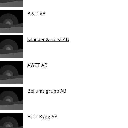
B.&.T AB
Silander & Holst AB
AWET AB
Bellums grupp AB
Hack Bygg AB